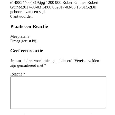
e1488544604819.jpg
1200
900
Robert Guinee
Robert
Guinee
2017-03-03 14:00:05
2017-03-05 15:31:52
De
geboorte van een stijl.
0
antwoorden
Plaats een Reactie
Meepraten?
Draag gerust bij!
Geef een reactie
Je e-mailadres wordt niet gepubliceerd.
Vereiste velden
zijn gemarkeerd met
*
Reactie
*