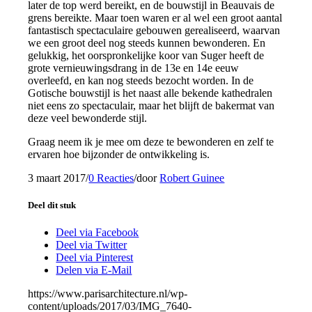
later de top werd bereikt, en de bouwstijl in Beauvais de
grens bereikte. Maar toen waren er al wel een groot aantal
fantastisch spectaculaire gebouwen gerealiseerd, waarvan
we een groot deel nog steeds kunnen bewonderen. En
gelukkig, het oorspronkelijke koor van Suger heeft de
grote vernieuwingsdrang in de 13e en 14e eeuw
overleefd, en kan nog steeds bezocht worden. In de
Gotische bouwstijl is het naast alle bekende kathedralen
niet eens zo spectaculair, maar het blijft de bakermat van
deze veel bewonderde stijl.
Graag neem ik je mee om deze te bewonderen en zelf te
ervaren hoe bijzonder de ontwikkeling is.
3 maart 2017
/
0 Reacties
/
door
Robert Guinee
Deel dit stuk
Deel via Facebook
Deel via Twitter
Deel via Pinterest
Delen via E-Mail
https://www.parisarchitecture.nl/wp-
content/uploads/2017/03/IMG_7640-