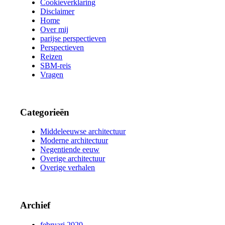
Cookieverklaring
Disclaimer
Home
Over mij
parijse perspectieven
Perspectieven
Reizen
SBM-reis
Vragen
Categorieën
Middeleeuwse architectuur
Moderne architectuur
Negentiende eeuw
Overige architectuur
Overige verhalen
Archief
februari 2020