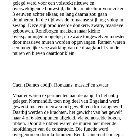
gelegd werd voor een volstrekt nieuwe en
overweldigende bouwstijl, die de architectuur voor zeker
3 eeuwen achter elkaar, en lang daarna zou gaan
domineren. In die tijd was de romaanse stijl nog volop in
zwang. Deze stijl produceerde donkere, zware, massieve
gebouwen. Rondbogen maakten maar kleine
overspanningen mogelijk, en zware tongewelven moesten
door massieve muren worden opgevangen. Ramen waren
een mogelijke verzwakking van de draagkracht van de
muren en bleven daardoor klein.
Caen (Dames abdij), Romaans: massief en zwaar
Maar er waren experimenten aan de gang. In het nabij
gelegen Normandië, toen nog deel van Engeland werd
gewerkt met een nieuw soort gewelf: een kruisribgewelf.
Daarbij werden de krachten, het gewicht van het gewelf
naar 4 of 6 steunpunten afgeleid, via gemetselde bogen,
ribben. Door die ribben waren de muren niet meer de
hoofddrager van de constructie. Die functie werd
overgenomen door kolommen. Een fascinerend concept.