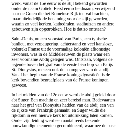
werk, vanaf de 15e eeuw is de stijl bekend geworden
onder de naam Gotiek. Eerst een scheldnaam, verwijzend
naar de Goten die het Romeinse Rijk ten val brachten,
maar uiteindelijk de benaming voor de stijl geworden,
waarin zo veel kerken, kathedralen, stadhuizen en andere
gebouwen zijn opgetrokken. Hoe is dat zo ontstaan?
Saint-Denis, nu een voorstad van Parijs, een typische
banlieu, met verpaupering, achterstand en veel kansloze,
volstrekt Franse uit de voormalige koloniën afkomstige
inwoners, was in de Middeleeuwen de plaats waar een
zeer voorname Abdij gelegen was. Ontstaan, volgens de
legende boven het graf van de eerste bisschop van Parijs
St. Dionysius, meteen ook de naamgever van de abdij.
Vanaf het begin van de Franse koningsdynastieën is de
kerk bovendien begraafplaats van de Franse koningen
geweest.
In het midden van de 12e eeuw werd de abdij geleid door
abt Suger. Een machtig en zeer bereisd man. Bedevaarten
naar het graf van Dionysius hadden van de abdij een van
de rijkste van Frankrijk gemaakt, en Suger wilde die
rijkdom in een nieuwe kerk tot uitdrukking laten komen.
Onder zijn leiding werd een aantal reeds bekende
bouwkundige elementen gecombineerd, waarmee de basis